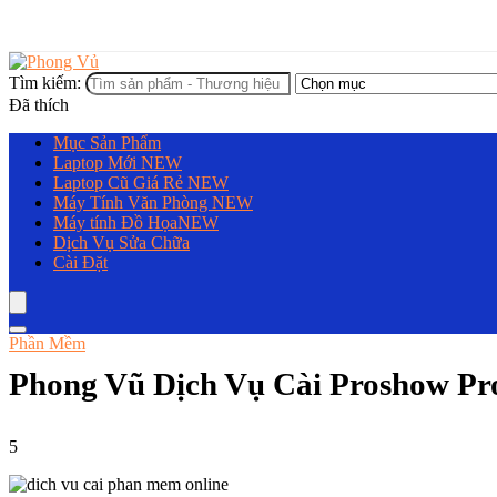
Tìm kiếm:
Đã thích
Mục Sản Phẩm
Laptop Mới
NEW
Laptop Cũ Giá Rẻ
NEW
Máy Tính Văn Phòng
NEW
Máy tính Đồ Họa
NEW
Dịch Vụ Sửa Chữa
Cài Đặt
Phần Mềm
Phong Vũ Dịch Vụ Cài Proshow Pro
5