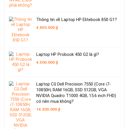
11.479.000 ₫.
là:
9.050.000 ₫.
Thông tin về Laptop HP Elitebook 850 G1?
4.850.000
₫
Laptop HP Probook 450 G2 là gì?
4.500.000
₫
Laptop Cũ Dell Precision 7550 (Core i7-
10850H, RAM 16GB, SSD 512GB, VGA
NVIDIA Quadro T1000 4GB, 15.6 inch FHD)
có nên mua không?
14.200.000
₫