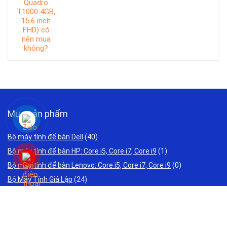
Mục sản phẩm
Bộ máy tính để bàn Dell
(40)
Bộ máy tính để bàn HP: Core i5, Core i7, Core i9
(1)
Bộ máy tính để bàn Lenovo: Core i5, Core i7, Core i9
(0)
Bộ Máy Tính Giả Lập
(24)
Bộ Máy Tính Văn Phòng Giá Rẻ
(34)
Bộ PC đồ họa, Máy tính thiết kế đồ họa , Render nhanh
(27)
Laptop Acer Cũ Giá Rẻ 2 triệu 3 triệu
(0)