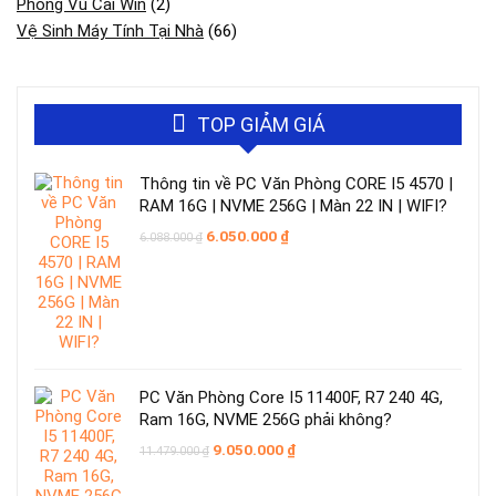
Phong Vũ Cài Win
(2)
Vệ Sinh Máy Tính Tại Nhà
(66)
TOP GIẢM GIÁ
Thông tin về PC Văn Phòng CORE I5 4570 |
RAM 16G | NVME 256G | Màn 22 IN | WIFI?
Giá
Giá
6.050.000
₫
6.088.000
₫
gốc
hiện
là:
tại
6.088.000 ₫.
là:
6.050.000 ₫.
PC Văn Phòng Core I5 11400F, R7 240 4G,
Ram 16G, NVME 256G phải không?
Giá
Giá
9.050.000
₫
11.479.000
₫
gốc
hiện
là:
tại