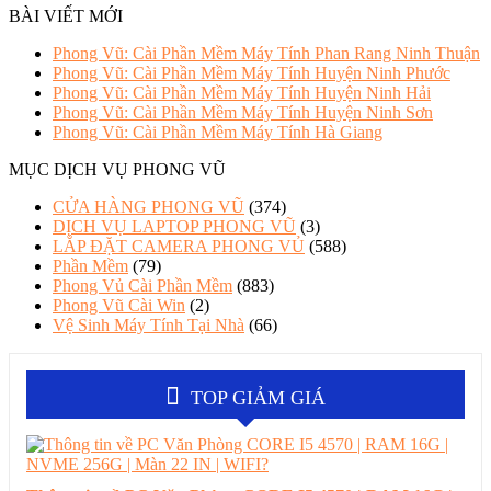
BÀI VIẾT MỚI
Phong Vũ: Cài Phần Mềm Máy Tính Phan Rang Ninh Thuận
Phong Vũ: Cài Phần Mềm Máy Tính Huyện Ninh Phước
Phong Vũ: Cài Phần Mềm Máy Tính Huyện Ninh Hải
Phong Vũ: Cài Phần Mềm Máy Tính Huyện Ninh Sơn
Phong Vũ: Cài Phần Mềm Máy Tính Hà Giang
MỤC DỊCH VỤ PHONG VŨ
CỬA HÀNG PHONG VŨ
(374)
DỊCH VỤ LAPTOP PHONG VŨ
(3)
LẮP ĐẶT CAMERA PHONG VỦ
(588)
Phần Mềm
(79)
Phong Vủ Cài Phần Mềm
(883)
Phong Vũ Cài Win
(2)
Vệ Sinh Máy Tính Tại Nhà
(66)
TOP GIẢM GIÁ