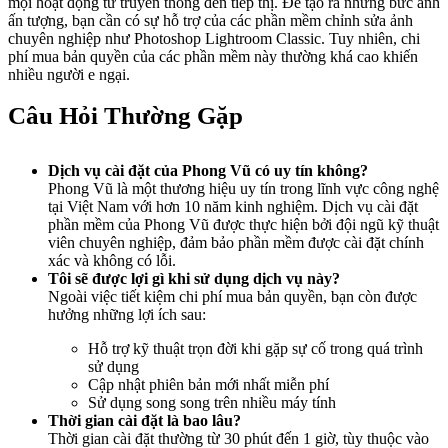
mọi hoạt động từ truyền thông đến tiếp thị. Để tạo ra những bức ảnh
ấn tượng, bạn cần có sự hỗ trợ của các phần mềm chỉnh sửa ảnh
chuyên nghiệp như Photoshop Lightroom Classic. Tuy nhiên, chi
phí mua bản quyền của các phần mềm này thường khá cao khiến
nhiều người e ngại.
Câu Hỏi Thường Gặp
Dịch vụ cài đặt của Phong Vũ có uy tín không?
Phong Vũ là một thương hiệu uy tín trong lĩnh vực công nghệ
tại Việt Nam với hơn 10 năm kinh nghiệm. Dịch vụ cài đặt
phần mềm của Phong Vũ được thực hiện bởi đội ngũ kỹ thuật
viên chuyên nghiệp, đảm bảo phần mềm được cài đặt chính
xác và không có lỗi.
Tôi sẽ được lợi gì khi sử dụng dịch vụ này?
Ngoài việc tiết kiệm chi phí mua bản quyền, bạn còn được
hưởng những lợi ích sau:
Hỗ trợ kỹ thuật trọn đời khi gặp sự cố trong quá trình
sử dụng
Cập nhật phiên bản mới nhất miễn phí
Sử dụng song song trên nhiều máy tính
Thời gian cài đặt là bao lâu?
Thời gian cài đặt thường từ 30 phút đến 1 giờ, tùy thuộc vào