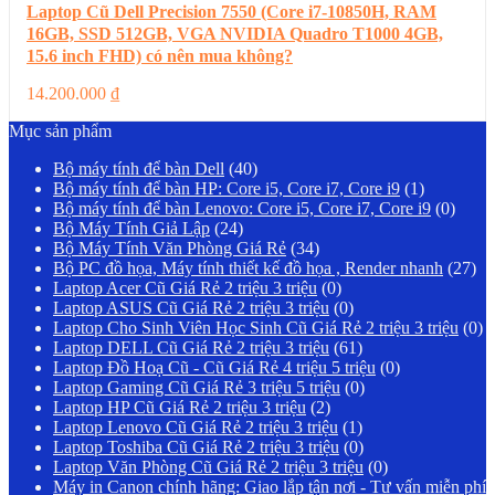
Laptop Cũ Dell Precision 7550 (Core i7-10850H, RAM
16GB, SSD 512GB, VGA NVIDIA Quadro T1000 4GB,
15.6 inch FHD) có nên mua không?
14.200.000
₫
Mục sản phẩm
Bộ máy tính để bàn Dell
(40)
Bộ máy tính để bàn HP: Core i5, Core i7, Core i9
(1)
Bộ máy tính để bàn Lenovo: Core i5, Core i7, Core i9
(0)
Bộ Máy Tính Giả Lập
(24)
Bộ Máy Tính Văn Phòng Giá Rẻ
(34)
Bộ PC đồ họa, Máy tính thiết kế đồ họa , Render nhanh
(27)
Laptop Acer Cũ Giá Rẻ 2 triệu 3 triệu
(0)
Laptop ASUS Cũ Giá Rẻ 2 triệu 3 triệu
(0)
Laptop Cho Sinh Viên Học Sinh Cũ Giá Rẻ 2 triệu 3 triệu
(0)
Laptop DELL Cũ Giá Rẻ 2 triệu 3 triệu
(61)
Laptop Đồ Hoạ Cũ - Cũ Giá Rẻ 4 triệu 5 triệu
(0)
Laptop Gaming Cũ Giá Rẻ 3 triệu 5 triệu
(0)
Laptop HP Cũ Giá Rẻ 2 triệu 3 triệu
(2)
Laptop Lenovo Cũ Giá Rẻ 2 triệu 3 triệu
(1)
Laptop Toshiba Cũ Giá Rẻ 2 triệu 3 triệu
(0)
Laptop Văn Phòng Cũ Giá Rẻ 2 triệu 3 triệu
(0)
Máy in Canon chính hãng: Giao lắp tận nơi - Tư vấn miễn phí