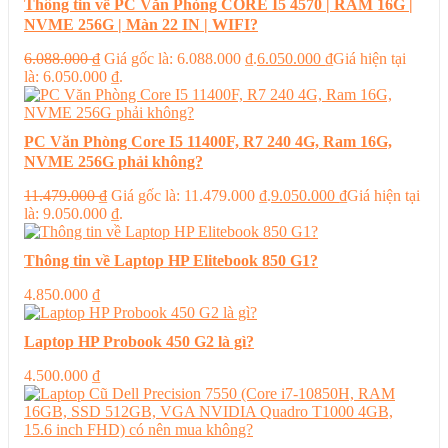
Thông tin về PC Văn Phòng CORE I5 4570 | RAM 16G |
NVME 256G | Màn 22 IN | WIFI?
6.088.000
₫
Giá gốc là: 6.088.000 ₫.
6.050.000
₫
Giá hiện tại
là: 6.050.000 ₫.
PC Văn Phòng Core I5 11400F, R7 240 4G, Ram 16G,
NVME 256G phải không?
11.479.000
₫
Giá gốc là: 11.479.000 ₫.
9.050.000
₫
Giá hiện tại
là: 9.050.000 ₫.
Thông tin về Laptop HP Elitebook 850 G1?
4.850.000
₫
Laptop HP Probook 450 G2 là gì?
4.500.000
₫