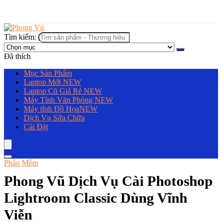
Tìm kiếm:
Đã thích
Mục Sản Phẩm
Laptop Mới
NEW
Laptop Cũ Giá Rẻ
NEW
Máy Tính Văn Phòng
NEW
Máy tính Đồ Họa
NEW
Dịch Vụ Sửa Chữa
Cài Đặt
Phần Mềm
Phong Vũ Dịch Vụ Cài Photoshop
Lightroom Classic Dùng Vĩnh
Viễn