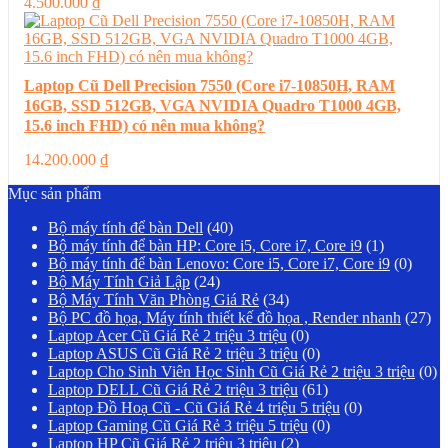
4.500.000
₫
Laptop Cũ Dell Precision 7550 (Core i7-10850H, RAM
16GB, SSD 512GB, VGA NVIDIA Quadro T1000 4GB,
15.6 inch FHD) có nên mua không?
14.200.000
₫
Mục sản phẩm
Bộ máy tính để bàn Dell
(40)
Bộ máy tính để bàn HP: Core i5, Core i7, Core i9
(1)
Bộ máy tính để bàn Lenovo: Core i5, Core i7, Core i9
(0)
Bộ Máy Tính Giả Lập
(24)
Bộ Máy Tính Văn Phòng Giá Rẻ
(34)
Bộ PC đồ họa, Máy tính thiết kế đồ họa , Render nhanh
(27)
Laptop Acer Cũ Giá Rẻ 2 triệu 3 triệu
(0)
Laptop ASUS Cũ Giá Rẻ 2 triệu 3 triệu
(0)
Laptop Cho Sinh Viên Học Sinh Cũ Giá Rẻ 2 triệu 3 triệu
(0)
Laptop DELL Cũ Giá Rẻ 2 triệu 3 triệu
(61)
Laptop Đồ Hoạ Cũ - Cũ Giá Rẻ 4 triệu 5 triệu
(0)
Laptop Gaming Cũ Giá Rẻ 3 triệu 5 triệu
(0)
Laptop HP Cũ Giá Rẻ 2 triệu 3 triệu
(2)