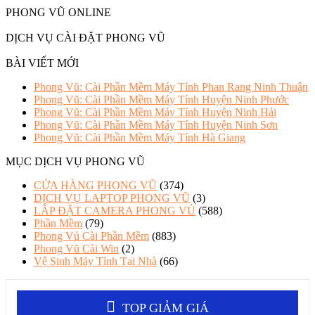
PHONG VŨ ONLINE
DỊCH VỤ CÀI ĐẶT PHONG VŨ
BÀI VIẾT MỚI
Phong Vũ: Cài Phần Mềm Máy Tính Phan Rang Ninh Thuận
Phong Vũ: Cài Phần Mềm Máy Tính Huyện Ninh Phước
Phong Vũ: Cài Phần Mềm Máy Tính Huyện Ninh Hải
Phong Vũ: Cài Phần Mềm Máy Tính Huyện Ninh Sơn
Phong Vũ: Cài Phần Mềm Máy Tính Hà Giang
MỤC DỊCH VỤ PHONG VŨ
CỬA HÀNG PHONG VŨ
(374)
DỊCH VỤ LAPTOP PHONG VŨ
(3)
LẮP ĐẶT CAMERA PHONG VỦ
(588)
Phần Mềm
(79)
Phong Vủ Cài Phần Mềm
(883)
Phong Vũ Cài Win
(2)
Vệ Sinh Máy Tính Tại Nhà
(66)
TOP GIẢM GIÁ