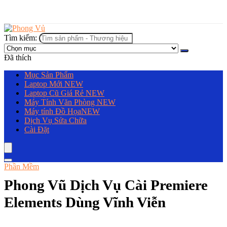
Tìm kiếm:
Đã thích
Mục Sản Phẩm
Laptop Mới
NEW
Laptop Cũ Giá Rẻ
NEW
Máy Tính Văn Phòng
NEW
Máy tính Đồ Họa
NEW
Dịch Vụ Sửa Chữa
Cài Đặt
Phần Mềm
Phong Vũ Dịch Vụ Cài Premiere
Elements Dùng Vĩnh Viễn