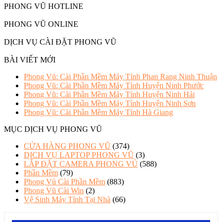
PHONG VŨ HOTLINE
PHONG VŨ ONLINE
DỊCH VỤ CÀI ĐẶT PHONG VŨ
BÀI VIẾT MỚI
Phong Vũ: Cài Phần Mềm Máy Tính Phan Rang Ninh Thuận
Phong Vũ: Cài Phần Mềm Máy Tính Huyện Ninh Phước
Phong Vũ: Cài Phần Mềm Máy Tính Huyện Ninh Hải
Phong Vũ: Cài Phần Mềm Máy Tính Huyện Ninh Sơn
Phong Vũ: Cài Phần Mềm Máy Tính Hà Giang
MỤC DỊCH VỤ PHONG VŨ
CỬA HÀNG PHONG VŨ
(374)
DỊCH VỤ LAPTOP PHONG VŨ
(3)
LẮP ĐẶT CAMERA PHONG VỦ
(588)
Phần Mềm
(79)
Phong Vủ Cài Phần Mềm
(883)
Phong Vũ Cài Win
(2)
Vệ Sinh Máy Tính Tại Nhà
(66)