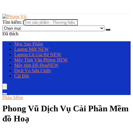
Tìm kiếm:
Đã thích
Mục Sản Phẩm
Laptop Mới
NEW
Laptop Cũ Giá Rẻ
NEW
Máy Tính Văn Phòng
NEW
Máy tính Đồ Họa
NEW
Dịch Vụ Sửa Chữa
Cài Đặt
Phần Mềm
Phong Vũ Dịch Vụ Cài Phần Mềm
đồ Hoạ