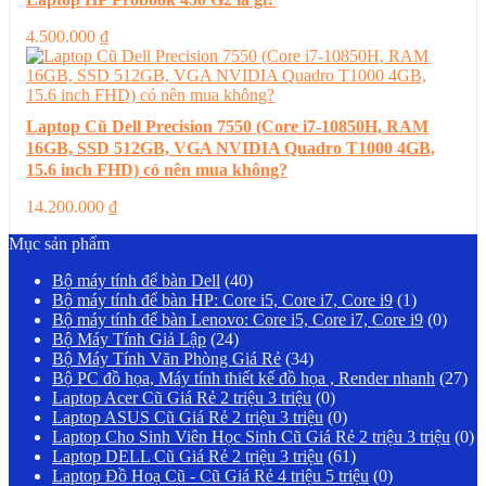
4.500.000
₫
Laptop Cũ Dell Precision 7550 (Core i7-10850H, RAM
16GB, SSD 512GB, VGA NVIDIA Quadro T1000 4GB,
15.6 inch FHD) có nên mua không?
14.200.000
₫
Mục sản phẩm
Bộ máy tính để bàn Dell
(40)
Bộ máy tính để bàn HP: Core i5, Core i7, Core i9
(1)
Bộ máy tính để bàn Lenovo: Core i5, Core i7, Core i9
(0)
Bộ Máy Tính Giả Lập
(24)
Bộ Máy Tính Văn Phòng Giá Rẻ
(34)
Bộ PC đồ họa, Máy tính thiết kế đồ họa , Render nhanh
(27)
Laptop Acer Cũ Giá Rẻ 2 triệu 3 triệu
(0)
Laptop ASUS Cũ Giá Rẻ 2 triệu 3 triệu
(0)
Laptop Cho Sinh Viên Học Sinh Cũ Giá Rẻ 2 triệu 3 triệu
(0)
Laptop DELL Cũ Giá Rẻ 2 triệu 3 triệu
(61)
Laptop Đồ Hoạ Cũ - Cũ Giá Rẻ 4 triệu 5 triệu
(0)