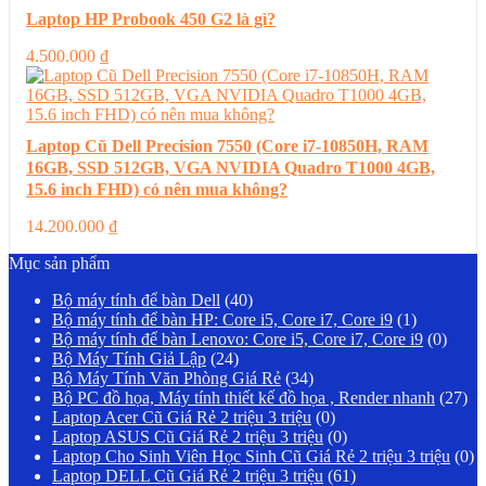
Laptop HP Probook 450 G2 là gì?
4.500.000
₫
Laptop Cũ Dell Precision 7550 (Core i7-10850H, RAM
16GB, SSD 512GB, VGA NVIDIA Quadro T1000 4GB,
15.6 inch FHD) có nên mua không?
14.200.000
₫
Mục sản phẩm
Bộ máy tính để bàn Dell
(40)
Bộ máy tính để bàn HP: Core i5, Core i7, Core i9
(1)
Bộ máy tính để bàn Lenovo: Core i5, Core i7, Core i9
(0)
Bộ Máy Tính Giả Lập
(24)
Bộ Máy Tính Văn Phòng Giá Rẻ
(34)
Bộ PC đồ họa, Máy tính thiết kế đồ họa , Render nhanh
(27)
Laptop Acer Cũ Giá Rẻ 2 triệu 3 triệu
(0)
Laptop ASUS Cũ Giá Rẻ 2 triệu 3 triệu
(0)
Laptop Cho Sinh Viên Học Sinh Cũ Giá Rẻ 2 triệu 3 triệu
(0)
Laptop DELL Cũ Giá Rẻ 2 triệu 3 triệu
(61)