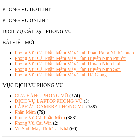
PHONG VŨ HOTLINE
PHONG VŨ ONLINE
DỊCH VỤ CÀI ĐẶT PHONG VŨ
BÀI VIẾT MỚI
Phong Vũ: Cài Phần Mềm Máy Tính Phan Rang Ninh Thuận
Phong Vũ: Cài Phần Mềm Máy Tính Huyện Ninh Phước
Phong Vũ: Cài Phần Mềm Máy Tính Huyện Ninh Hải
Phong Vũ: Cài Phần Mềm Máy Tính Huyện Ninh Sơn
Phong Vũ: Cài Phần Mềm Máy Tính Hà Giang
MỤC DỊCH VỤ PHONG VŨ
CỬA HÀNG PHONG VŨ
(374)
DỊCH VỤ LAPTOP PHONG VŨ
(3)
LẮP ĐẶT CAMERA PHONG VỦ
(588)
Phần Mềm
(79)
Phong Vủ Cài Phần Mềm
(883)
Phong Vũ Cài Win
(2)
Vệ Sinh Máy Tính Tại Nhà
(66)