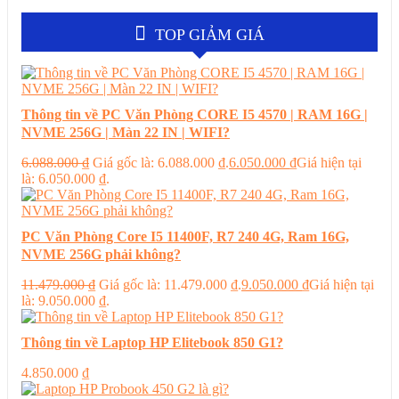
TOP GIẢM GIÁ
Thông tin về PC Văn Phòng CORE I5 4570 | RAM 16G |
NVME 256G | Màn 22 IN | WIFI?
6.088.000
₫
Giá gốc là: 6.088.000 ₫.
6.050.000
₫
Giá hiện tại
là: 6.050.000 ₫.
PC Văn Phòng Core I5 11400F, R7 240 4G, Ram 16G,
NVME 256G phải không?
11.479.000
₫
Giá gốc là: 11.479.000 ₫.
9.050.000
₫
Giá hiện tại
là: 9.050.000 ₫.
Thông tin về Laptop HP Elitebook 850 G1?
4.850.000
₫