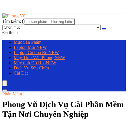
Tìm kiếm:
Đã thích
Mục Sản Phẩm
Laptop Mới
NEW
Laptop Cũ Giá Rẻ
NEW
Máy Tính Văn Phòng
NEW
Máy tính Đồ Họa
NEW
Dịch Vụ Sửa Chữa
Cài Đặt
Phần Mềm
Phong Vũ Dịch Vụ Cài Phần Mềm
Tận Nơi Chuyên Nghiệp