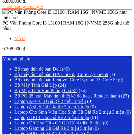
5.800.000 ₫.
Thêm vào giỏ hàng
+
PC Văn Phòng Core I3 13100 | RAM 16G | NVME 256G như thế
nào?
Mô tả
6.268.000
₫
Mục sản phẩm
Bộ máy tính để bàn Dell
(40)
Bộ máy tính để bàn HP: Core i5, Core i7, Core i9
(1)
Bộ máy tính để bàn Lenovo: Core i5, Core i7, Core i9
(0)
Bộ Máy Tính Giả Lập
(24)
Bộ Máy Tính Văn Phòng Giá Rẻ
(34)
Bộ PC đồ họa, Máy tính thiết kế đồ họa , Render nhanh
(27)
Laptop Acer Cũ Giá Rẻ 2 triệu 3 triệu
(0)
Laptop ASUS Cũ Giá Rẻ 2 triệu 3 triệu
(0)
Laptop Cho Sinh Viên Học Sinh Cũ Giá Rẻ 2 triệu 3 triệu
(0)
Laptop DELL Cũ Giá Rẻ 2 triệu 3 triệu
(61)
Laptop Đồ Hoạ Cũ - Cũ Giá Rẻ 4 triệu 5 triệu
(0)
Laptop Gaming Cũ Giá Rẻ 3 triệu 5 triệu
(0)
Laptop HP Cũ Giá Rẻ 2 triệu 3 triệu
(2)