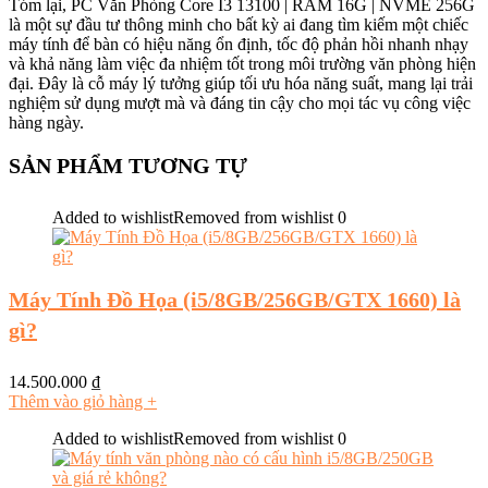
Tóm lại, PC Văn Phòng Core I3 13100 | RAM 16G | NVME 256G
là một sự đầu tư thông minh cho bất kỳ ai đang tìm kiếm một chiếc
máy tính để bàn có hiệu năng ổn định, tốc độ phản hồi nhanh nhạy
và khả năng làm việc đa nhiệm tốt trong môi trường văn phòng hiện
đại. Đây là cỗ máy lý tưởng giúp tối ưu hóa năng suất, mang lại trải
nghiệm sử dụng mượt mà và đáng tin cậy cho mọi tác vụ công việc
hàng ngày.
SẢN PHẨM TƯƠNG TỰ
Added to wishlist
Removed from wishlist
0
Máy Tính Đồ Họa (i5/8GB/256GB/GTX 1660) là
gì?
14.500.000
₫
Thêm vào giỏ hàng
+
Added to wishlist
Removed from wishlist
0