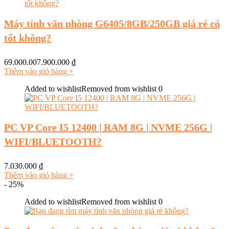
Máy tính văn phòng G6405/8GB/250GB giá rẻ có
tốt không?
69.000.007.900.000
₫
Thêm vào giỏ hàng
+
Added to wishlist
Removed from wishlist
0
PC VP Core I5 12400 | RAM 8G | NVME 256G |
WIFI/BLUETOOTH?
7.030.000
₫
Thêm vào giỏ hàng
+
- 25%
Added to wishlist
Removed from wishlist
0