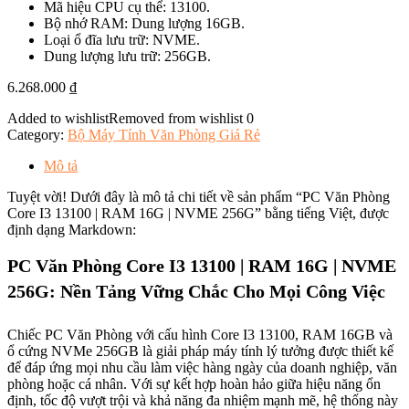
Mã hiệu CPU cụ thể: 13100.
Bộ nhớ RAM: Dung lượng 16GB.
Loại ổ đĩa lưu trữ: NVME.
Dung lượng lưu trữ: 256GB.
6.268.000
₫
Added to wishlist
Removed from wishlist
0
Category:
Bộ Máy Tính Văn Phòng Giá Rẻ
Mô tả
Tuyệt vời! Dưới đây là mô tả chi tiết về sản phẩm “PC Văn Phòng
Core I3 13100 | RAM 16G | NVME 256G” bằng tiếng Việt, được
định dạng Markdown:
PC Văn Phòng Core I3 13100 | RAM 16G | NVME
256G: Nền Tảng Vững Chắc Cho Mọi Công Việc
Chiếc PC Văn Phòng với cấu hình Core I3 13100, RAM 16GB và
ổ cứng NVMe 256GB là giải pháp máy tính lý tưởng được thiết kế
để đáp ứng mọi nhu cầu làm việc hàng ngày của doanh nghiệp, văn
phòng hoặc cá nhân. Với sự kết hợp hoàn hảo giữa hiệu năng ổn
định, tốc độ vượt trội và khả năng đa nhiệm mạnh mẽ, hệ thống này