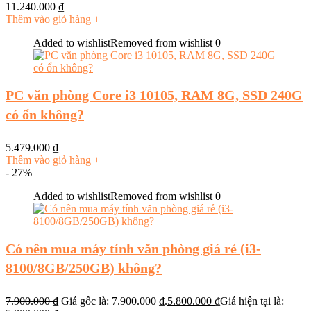
11.240.000
₫
Thêm vào giỏ hàng
+
Added to wishlist
Removed from wishlist
0
PC văn phòng Core i3 10105, RAM 8G, SSD 240G
có ổn không?
5.479.000
₫
Thêm vào giỏ hàng
+
- 27%
Added to wishlist
Removed from wishlist
0
Có nên mua máy tính văn phòng giá rẻ (i3-
8100/8GB/250GB) không?
7.900.000
₫
Giá gốc là: 7.900.000 ₫.
5.800.000
₫
Giá hiện tại là: