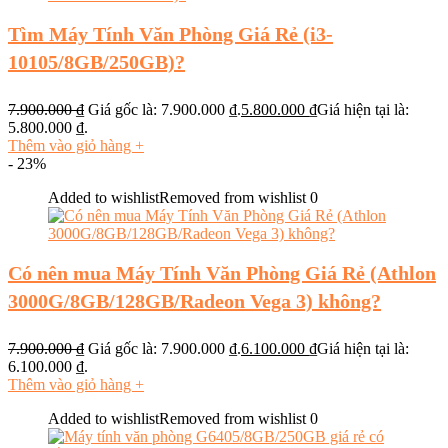
Tìm Máy Tính Văn Phòng Giá Rẻ (i3-
10105/8GB/250GB)?
7.900.000
₫
Giá gốc là: 7.900.000 ₫.
5.800.000
₫
Giá hiện tại là:
5.800.000 ₫.
Thêm vào giỏ hàng
+
- 23%
Added to wishlist
Removed from wishlist
0
Có nên mua Máy Tính Văn Phòng Giá Rẻ (Athlon
3000G/8GB/128GB/Radeon Vega 3) không?
7.900.000
₫
Giá gốc là: 7.900.000 ₫.
6.100.000
₫
Giá hiện tại là:
6.100.000 ₫.
Thêm vào giỏ hàng
+
Added to wishlist
Removed from wishlist
0