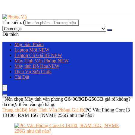
Tìm kiếm:
Đã thích
Mục Sản Phẩm
Laptop Mới
NEW
Laptop Cũ Giá Rẻ
NEW
Máy Tính Văn Phòng
NEW
Máy tính Đồ Họa
NEW
Dịch Vụ Sửa Chữa
Cài Đặt
“Nên chọn Máy tính văn phòng G6400/8GB/250GB giá rẻ không?”
đã được thêm vào giỏ hàng.
Trang chủ
Bộ Máy Tính Văn Phòng Giá Rẻ
PC Văn Phòng Core I3
13100 | RAM 16G | NVME 256G như thế nào?