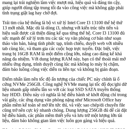
mang lại trải nghiệm làm việc mượt mà, hiệu quả và đáng tin cậy,
giúp người dùng tập trung tối đa vào công việc mà không gặp phải
tình trạng giật lag hay chờ đợi.
Trái tim của hệ thống là bộ vi xử lý Intel Core I3 13100 thế hệ thứ
13 mới nhất. Mặc dù là dòng i3, nhưng với kiến trúc tiên tiến và
hiệu suất được cải thiện đáng kể qua từng thế hệ, Core I3 13100 đủ
sức mạnh để xử lý trơn tru các tác vụ văn phòng cơ bản như soạn
thảo văn bản, bảng tính phức tạp, trình chiếu, duyệt web với nhiều
tab cùng lúc, và tham gia các cuộc họp trực tuyến. Đặc biệt, việc
trang bị 16GB RAM là một điểm cộng lớn, nâng cao đáng kể khả
năng đa nhiệm. Với dung lượng RAM này, bạn có thể thoải mái mở
nhiều ứng dụng, trình duyệt cùng lúc mà không lo máy bị chậm,
đảm bảo luồng công việc diễn ra liên tục và không bị gián đoạn.
Điểm nhấn làm nên tốc độ ấn tượng của chiếc PC này chính là ổ
cứng NVMe 256GB. Công nghệ NVMe mang lại tốc độ đọc/ghi dữ
liệu nhanh gấp nhiều lần so với các loại SSD SATA truyền thống
hay HDD. Điều này có nghĩa là hệ điều hành sẽ khởi động chỉ trong
vài giây, các ứng dụng văn phòng nặng như Microsoft Office hay
phần mềm kế toán sẽ mở lên tức thì, và việc sao chép/di chuyển file
cũng trở nên cực kỳ nhanh chóng. Dung lượng 256GB đủ để cài đặt
hệ điều hành, các phần mềm thiết yếu và lưu trữ một lượng lớn tài
liệu, đảm bảo không gian làm việc luôn gọn gàng và hiệu quả.