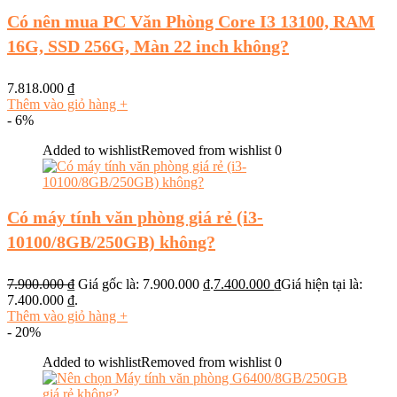
Có nên mua PC Văn Phòng Core I3 13100, RAM
16G, SSD 256G, Màn 22 inch không?
7.818.000
₫
Thêm vào giỏ hàng
+
- 6%
Added to wishlist
Removed from wishlist
0
Có máy tính văn phòng giá rẻ (i3-
10100/8GB/250GB) không?
7.900.000
₫
Giá gốc là: 7.900.000 ₫.
7.400.000
₫
Giá hiện tại là:
7.400.000 ₫.
Thêm vào giỏ hàng
+
- 20%
Added to wishlist
Removed from wishlist
0