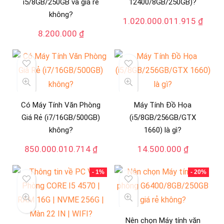
i5/8GB/250GB và giá rẻ
12400/8GB/250GB)?
không?
1.020.000.011.915
₫
8.200.000
₫
Có Máy Tính Văn Phòng
Máy Tính Đồ Họa
Giá Rẻ (i7/16GB/500GB)
(i5/8GB/256GB/GTX
không?
1660) là gì?
850.000.010.714
₫
14.500.000
₫
- 1%
- 20%
Nên chọn Máy tính văn