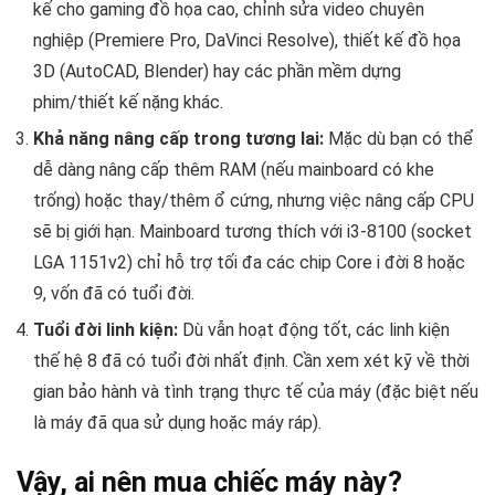
kế cho gaming đồ họa cao, chỉnh sửa video chuyên
nghiệp (Premiere Pro, DaVinci Resolve), thiết kế đồ họa
3D (AutoCAD, Blender) hay các phần mềm dựng
phim/thiết kế nặng khác.
Khả năng nâng cấp trong tương lai:
Mặc dù bạn có thể
dễ dàng nâng cấp thêm RAM (nếu mainboard có khe
trống) hoặc thay/thêm ổ cứng, nhưng việc nâng cấp CPU
sẽ bị giới hạn. Mainboard tương thích với i3-8100 (socket
LGA 1151v2) chỉ hỗ trợ tối đa các chip Core i đời 8 hoặc
9, vốn đã có tuổi đời.
Tuổi đời linh kiện:
Dù vẫn hoạt động tốt, các linh kiện
thế hệ 8 đã có tuổi đời nhất định. Cần xem xét kỹ về thời
gian bảo hành và tình trạng thực tế của máy (đặc biệt nếu
là máy đã qua sử dụng hoặc máy ráp).
Vậy, ai nên mua chiếc máy này?