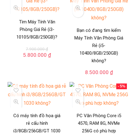
7.600.000 ₫.
Tìm Máy Tính Văn
Phòng Giá Rẻ (i3-
Bạn có đang tìm kiếm
10105/8GB/250GB)?
Máy Tính Văn Phòng Giá
Rẻ (i5-
7.900.000
₫
10400/8GB/250GB)
Giá
Giá
5.800.000
₫
gốc
hiện
không?
là:
tại
8.500.000
₫
7.900.000 ₫.
là:
5.800.000 ₫.
- 5%
Có máy tính đồ họa giá
PC Văn Phòng Core i5
rẻ cấu hình
4570, RAM 8G, NVMe
i3/8GB/256GB/GT 1030
256G có phù hợp