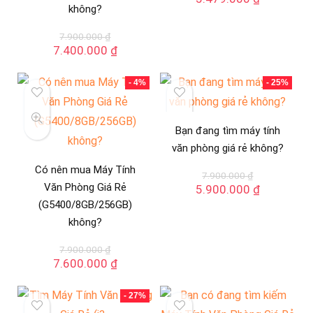
không?
7.900.000
₫
Giá
Giá
7.400.000
₫
gốc
hiện
là:
tại
- 4%
- 25%
7.900.000 ₫.
là:
7.400.000 ₫.
Bạn đang tìm máy tính
văn phòng giá rẻ không?
Có nên mua Máy Tính
7.900.000
₫
Văn Phòng Giá Rẻ
Giá
Giá
5.900.000
₫
gốc
hiện
(G5400/8GB/256GB)
là:
tại
không?
7.900.000 ₫.
là:
5.900.000
7.900.000
₫
Giá
Giá
7.600.000
₫
gốc
hiện
là:
tại
- 27%
7.900.000 ₫.
là: