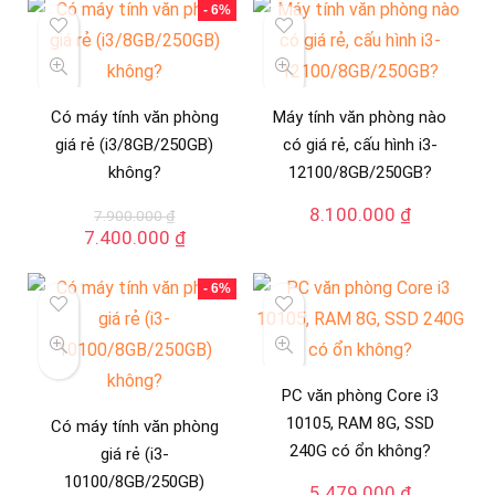
- 6%
Có máy tính văn phòng
Máy tính văn phòng nào
giá rẻ (i3/8GB/250GB)
có giá rẻ, cấu hình i3-
không?
12100/8GB/250GB?
8.100.000
₫
7.900.000
₫
Giá
Giá
7.400.000
₫
gốc
hiện
là:
tại
- 6%
7.900.000 ₫.
là:
7.400.000 ₫.
PC văn phòng Core i3
10105, RAM 8G, SSD
Có máy tính văn phòng
240G có ổn không?
giá rẻ (i3-
10100/8GB/250GB)
5.479.000
₫