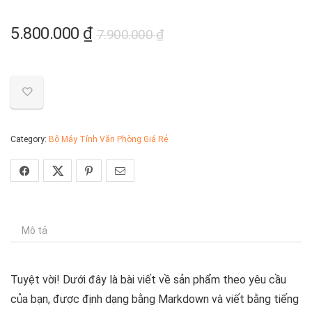
Giá
Giá
5.800.000
₫
7.900.000
₫
gốc
hiện
là:
tại
7.900.000 ₫.
là:
5.800.000 ₫.
Category:
Bộ Máy Tính Văn Phòng Giá Rẻ
Mô tả
Tuyệt vời! Dưới đây là bài viết về sản phẩm theo yêu cầu
của bạn, được định dạng bằng Markdown và viết bằng tiếng