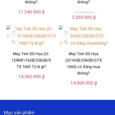
không?
không?
11.240.000
₫
3.410.000
₫
Giá
Giá
3.250.000
₫
gốc
hiện
là:
tại
3.410.000 ₫.
là:
3.250.000
Máy Tính Đồ Họa (i5-
Máy Tính Đồ Họa
12400F/16GB/256GB/G
(i3/16GB/256GB/GTX
TX 1660 Ti) là gì?
1660) có đáng mua
không?
14.360.000
₫
14.900.000
₫
Mục sản phẩm