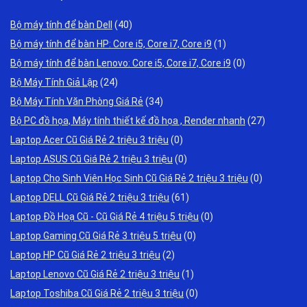
Bộ máy tính để bàn Dell
(40)
Bộ máy tính để bàn HP: Core i5, Core i7, Core i9
(1)
Bộ máy tính để bàn Lenovo: Core i5, Core i7, Core i9
(0)
Bộ Máy Tính Giả Lập
(24)
Bộ Máy Tính Văn Phòng Giá Rẻ
(34)
Bộ PC đồ họa, Máy tính thiết kế đồ họa , Render nhanh
(27)
Laptop Acer Cũ Giá Rẻ 2 triệu 3 triệu
(0)
Laptop ASUS Cũ Giá Rẻ 2 triệu 3 triệu
(0)
Laptop Cho Sinh Viên Học Sinh Cũ Giá Rẻ 2 triệu 3 triệu
(0)
Laptop DELL Cũ Giá Rẻ 2 triệu 3 triệu
(61)
Laptop Đồ Hoạ Cũ - Cũ Giá Rẻ 4 triệu 5 triệu
(0)
Laptop Gaming Cũ Giá Rẻ 3 triệu 5 triệu
(0)
Laptop HP Cũ Giá Rẻ 2 triệu 3 triệu
(2)
Laptop Lenovo Cũ Giá Rẻ 2 triệu 3 triệu
(1)
Laptop Toshiba Cũ Giá Rẻ 2 triệu 3 triệu
(0)