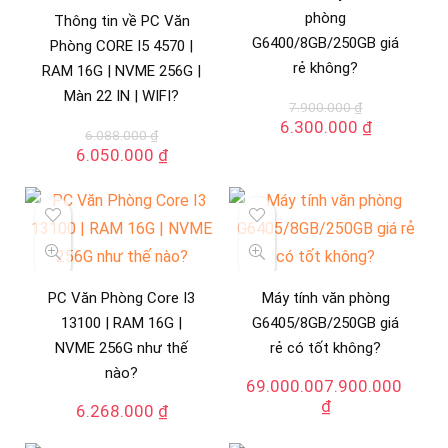
phòng
Thông tin về PC Văn
G6400/8GB/250GB giá
Phòng CORE I5 4570 |
rẻ không?
RAM 16G | NVME 256G |
Màn 22 IN | WIFI?
7.900.000
₫
Giá
Giá
6.300.000
₫
6.088.000
₫
gốc
hiện
Giá
Giá
6.050.000
₫
là:
tại
gốc
hiện
7.900.000 ₫.
là:
là:
tại
6.300.000
6.088.000 ₫.
là:
6.050.000 ₫.
PC Văn Phòng Core I3
Máy tính văn phòng
13100 | RAM 16G |
G6405/8GB/250GB giá
NVME 256G như thế
rẻ có tốt không?
nào?
69.000.007.900.000
₫
6.268.000
₫