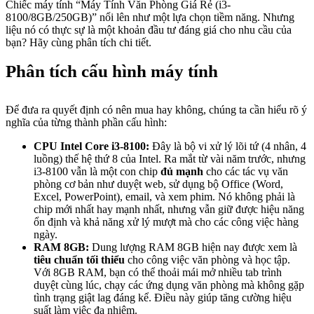
Chiếc máy tính “Máy Tính Văn Phòng Giá Rẻ (i3-
8100/8GB/250GB)” nổi lên như một lựa chọn tiềm năng. Nhưng
liệu nó có thực sự là một khoản đầu tư đáng giá cho nhu cầu của
bạn? Hãy cùng phân tích chi tiết.
Phân tích cấu hình máy tính
Để đưa ra quyết định có nên mua hay không, chúng ta cần hiểu rõ ý
nghĩa của từng thành phần cấu hình:
CPU Intel Core i3-8100:
Đây là bộ vi xử lý lõi tứ (4 nhân, 4
luồng) thế hệ thứ 8 của Intel. Ra mắt từ vài năm trước, nhưng
i3-8100 vẫn là một con chip
đủ mạnh
cho các tác vụ văn
phòng cơ bản như duyệt web, sử dụng bộ Office (Word,
Excel, PowerPoint), email, và xem phim. Nó không phải là
chip mới nhất hay mạnh nhất, nhưng vẫn giữ được hiệu năng
ổn định và khả năng xử lý mượt mà cho các công việc hàng
ngày.
RAM 8GB:
Dung lượng RAM 8GB hiện nay được xem là
tiêu chuẩn tối thiểu
cho công việc văn phòng và học tập.
Với 8GB RAM, bạn có thể thoải mái mở nhiều tab trình
duyệt cùng lúc, chạy các ứng dụng văn phòng mà không gặp
tình trạng giật lag đáng kể. Điều này giúp tăng cường hiệu
suất làm việc đa nhiệm.