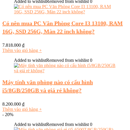
Added to wishlist
Removed from wishlist
0
Có nên mua PC Văn Phòng Core I3 13100, RAM
16G, SSD 256G, Màn 22 inch không?
7.818.000
₫
Thêm vào giỏ hàng
+
Added to wishlist
Removed from wishlist
0
Máy tính văn phòng nào có cấu hình
i5/8GB/250GB và giá rẻ không?
8.200.000
₫
Thêm vào giỏ hàng
+
- 20%
Added to wishlist
Removed from wishlist
0