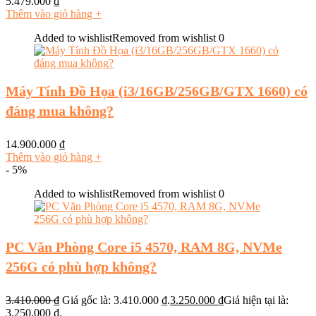
5.479.000
₫
Thêm vào giỏ hàng
+
Added to wishlist
Removed from wishlist
0
Máy Tính Đồ Họa (i3/16GB/256GB/GTX 1660) có
đáng mua không?
14.900.000
₫
Thêm vào giỏ hàng
+
- 5%
Added to wishlist
Removed from wishlist
0
PC Văn Phòng Core i5 4570, RAM 8G, NVMe
256G có phù hợp không?
3.410.000
₫
Giá gốc là: 3.410.000 ₫.
3.250.000
₫
Giá hiện tại là:
3.250.000 ₫.