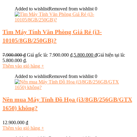
Added to wishlist
Removed from wishlist
0
Tìm Máy Tính Văn Phòng Giá Rẻ (i3-
10105/8GB/250GB)?
7.900.000
₫
Giá gốc là: 7.900.000 ₫.
5.800.000
₫
Giá hiện tại là:
5.800.000 ₫.
Thêm vào giỏ hàng
+
Added to wishlist
Removed from wishlist
0
Nên mua Máy Tính Đồ Họa (i3/8GB/256GB/GTX
1650) không?
12.900.000
₫
Thêm vào giỏ hàng
+