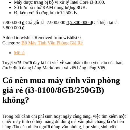
Máy được trang bị bộ vi xử lý Intel Core i3-8100.
Sở hữu bộ nhớ RAM dung lượng 8GB.
Đi kèm với ổ cứng lưu trữ 250GB.
7.900.000
₫
Giá gốc là: 7.900.000 ₫.
5.800.000
₫
Giá hiện tại là:
5.800.000 ₫.
Added to wishlist
Removed from wishlist
0
Category:
Bộ Máy Tính Văn Phòng Giá Rẻ
Mô tả
Tuyệt vời! Dưới đây là bài viết về sản phẩm theo yêu cầu của bạn,
được định dạng bằng Markdown và viết bằng tiếng Việt.
Có nên mua máy tính văn phòng
giá rẻ (i3-8100/8GB/250GB)
không?
Trong bối cảnh chi phí sinh hoạt ngày càng tăng, việc tìm kiếm một
chiếc máy tính có hiệu năng đủ dùng mà vẫn phải chăng là ưu tiên
hàng đầu của nhiều người dùng văn phòng, học sinh, sinh viên.