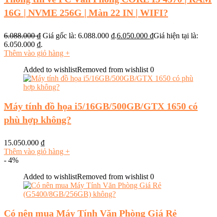
16G | NVME 256G | Màn 22 IN | WIFI?
6.088.000
₫
Giá gốc là: 6.088.000 ₫.
6.050.000
₫
Giá hiện tại là:
6.050.000 ₫.
Thêm vào giỏ hàng
+
Added to wishlist
Removed from wishlist
0
Máy tính đồ họa i5/16GB/500GB/GTX 1650 có
phù hợp không?
15.050.000
₫
Thêm vào giỏ hàng
+
- 4%
Added to wishlist
Removed from wishlist
0
Có nên mua Máy Tính Văn Phòng Giá Rẻ