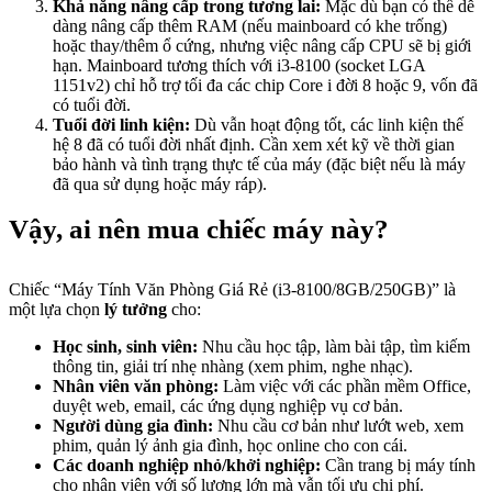
Khả năng nâng cấp trong tương lai:
Mặc dù bạn có thể dễ
dàng nâng cấp thêm RAM (nếu mainboard có khe trống)
hoặc thay/thêm ổ cứng, nhưng việc nâng cấp CPU sẽ bị giới
hạn. Mainboard tương thích với i3-8100 (socket LGA
1151v2) chỉ hỗ trợ tối đa các chip Core i đời 8 hoặc 9, vốn đã
có tuổi đời.
Tuổi đời linh kiện:
Dù vẫn hoạt động tốt, các linh kiện thế
hệ 8 đã có tuổi đời nhất định. Cần xem xét kỹ về thời gian
bảo hành và tình trạng thực tế của máy (đặc biệt nếu là máy
đã qua sử dụng hoặc máy ráp).
Vậy, ai nên mua chiếc máy này?
Chiếc “Máy Tính Văn Phòng Giá Rẻ (i3-8100/8GB/250GB)” là
một lựa chọn
lý tưởng
cho:
Học sinh, sinh viên:
Nhu cầu học tập, làm bài tập, tìm kiếm
thông tin, giải trí nhẹ nhàng (xem phim, nghe nhạc).
Nhân viên văn phòng:
Làm việc với các phần mềm Office,
duyệt web, email, các ứng dụng nghiệp vụ cơ bản.
Người dùng gia đình:
Nhu cầu cơ bản như lướt web, xem
phim, quản lý ảnh gia đình, học online cho con cái.
Các doanh nghiệp nhỏ/khởi nghiệp:
Cần trang bị máy tính
cho nhân viên với số lượng lớn mà vẫn tối ưu chi phí.