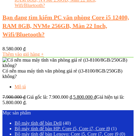
Bạn đang tìm kiếm PC văn phòng Core i5 12400,
RAM 8GB, NVMe 256GB, Màn 22 Inch,
Wifi/Bluetooth?
8.580.000
₫
Thêm vào giỏ hàng
+
Có nên mua máy tính văn phòng giá rẻ (i3-8100/8GB/250GB)
không?
Mô tả
7.900.000
₫
Giá gốc là: 7.900.000 ₫.
5.800.000
₫
Giá hiện tại là:
5.800.000 ₫.
Mục sản phẩm
Bộ máy tính để bàn Dell
(40)
Bộ máy tính để bàn HP: Core i5, Core i7, Core i9
(1)
Bộ máy tính để bàn Lenovo: Core i5, Core i7, Core i9
(0)