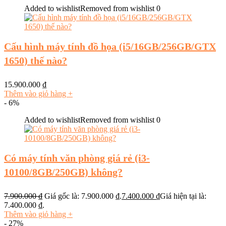
Added to wishlist
Removed from wishlist
0
Cấu hình máy tính đồ họa (i5/16GB/256GB/GTX
1650) thế nào?
15.900.000
₫
Thêm vào giỏ hàng
+
- 6%
Added to wishlist
Removed from wishlist
0
Có máy tính văn phòng giá rẻ (i3-
10100/8GB/250GB) không?
7.900.000
₫
Giá gốc là: 7.900.000 ₫.
7.400.000
₫
Giá hiện tại là:
7.400.000 ₫.
Thêm vào giỏ hàng
+
- 27%