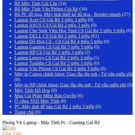
Bộ Máy Tính Giả Lập
(24)
Bộ Máy Tính Văn Phòng Giá Rẻ
(34)
Bộ PC đồ họa, Máy tính thiết kế đồ họa , Render nhanh
(27)
Laptop Acer Cũ Giá Rẻ 2 triệu 3 triệu
(0)
Laptop ASUS Cũ Giá Rẻ 2 triệu 3 triệu
(0)
Laptop Cho Sinh Viên Học Sinh Cũ Giá Rẻ 2 triệu 3 triệu
(0)
Laptop DELL Cũ Giá Rẻ 2 triệu 3 triệu
(61)
Laptop Đồ Hoạ Cũ - Cũ Giá Rẻ 4 triệu 5 triệu
(0)
Laptop Gaming Cũ Giá Rẻ 3 triệu 5 triệu
(0)
Laptop HP Cũ Giá Rẻ 2 triệu 3 triệu
(2)
Laptop Lenovo Cũ Giá Rẻ 2 triệu 3 triệu
(1)
Laptop Toshiba Cũ Giá Rẻ 2 triệu 3 triệu
(0)
Laptop Văn Phòng Cũ Giá Rẻ 2 triệu 3 triệu
(0)
Máy in Canon chính hãng: Giao lắp tận nơi - Tư vấn miễn phí
(0)
Máy in HP chính hãng: Giao lắp tận nơi - Tư vấn miễn phí
(0)
Máy Tính Đồ Họa
(0)
Mua Cài Phần Mềm Bản Quyền
(0)
Ổ cứng SSD Máy Tính
(0)
PC-Máy tính để bàn Giá Rẻ 2 triệu 3 triệu
(0)
Trang chủ
(0)
Phong Vũ Laptop - Máy Tính Pc - Gaming Giá Rẻ
Chat Zalo