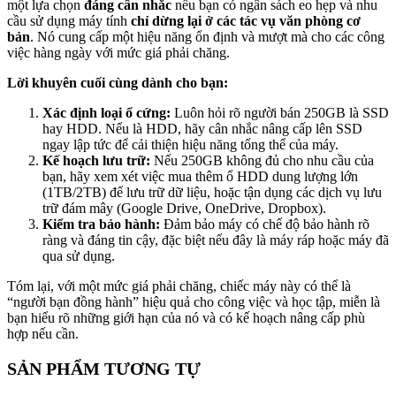
một lựa chọn
đáng cân nhắc
nếu bạn có ngân sách eo hẹp và nhu
cầu sử dụng máy tính
chỉ dừng lại ở các tác vụ văn phòng cơ
bản
. Nó cung cấp một hiệu năng ổn định và mượt mà cho các công
việc hàng ngày với mức giá phải chăng.
Lời khuyên cuối cùng dành cho bạn:
Xác định loại ổ cứng:
Luôn hỏi rõ người bán 250GB là SSD
hay HDD. Nếu là HDD, hãy cân nhắc nâng cấp lên SSD
ngay lập tức để cải thiện hiệu năng tổng thể của máy.
Kế hoạch lưu trữ:
Nếu 250GB không đủ cho nhu cầu của
bạn, hãy xem xét việc mua thêm ổ HDD dung lượng lớn
(1TB/2TB) để lưu trữ dữ liệu, hoặc tận dụng các dịch vụ lưu
trữ đám mây (Google Drive, OneDrive, Dropbox).
Kiểm tra bảo hành:
Đảm bảo máy có chế độ bảo hành rõ
ràng và đáng tin cậy, đặc biệt nếu đây là máy ráp hoặc máy đã
qua sử dụng.
Tóm lại, với một mức giá phải chăng, chiếc máy này có thể là
“người bạn đồng hành” hiệu quả cho công việc và học tập, miễn là
bạn hiểu rõ những giới hạn của nó và có kế hoạch nâng cấp phù
hợp nếu cần.
SẢN PHẨM TƯƠNG TỰ