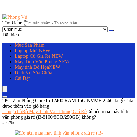
Tìm kiếm:
Đã thích
Mục Sản Phẩm
Laptop Mới
NEW
Laptop Cũ Giá Rẻ
NEW
Máy Tính Văn Phòng
NEW
Máy tính Đồ Họa
NEW
Dịch Vụ Sửa Chữa
Cài Đặt
“PC Văn Phòng Core I5 12400 RAM 16G NVME 256G là gì?” đã
được thêm vào giỏ hàng.
Trang chủ
Bộ Máy Tính Văn Phòng Giá Rẻ
Có nên mua máy tính
văn phòng giá rẻ (i3-8100/8GB/250GB) không?
- 27%