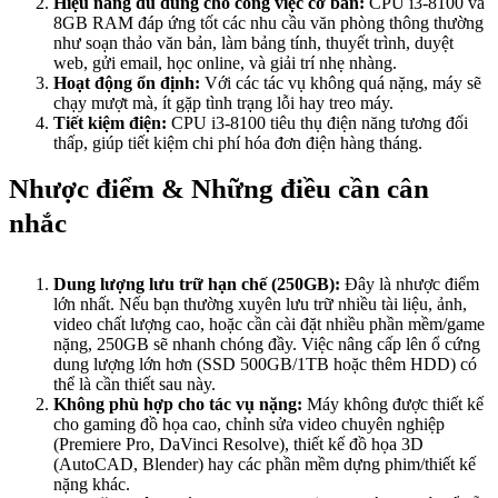
Hiệu năng đủ dùng cho công việc cơ bản:
CPU i3-8100 và
8GB RAM đáp ứng tốt các nhu cầu văn phòng thông thường
như soạn thảo văn bản, làm bảng tính, thuyết trình, duyệt
web, gửi email, học online, và giải trí nhẹ nhàng.
Hoạt động ổn định:
Với các tác vụ không quá nặng, máy sẽ
chạy mượt mà, ít gặp tình trạng lỗi hay treo máy.
Tiết kiệm điện:
CPU i3-8100 tiêu thụ điện năng tương đối
thấp, giúp tiết kiệm chi phí hóa đơn điện hàng tháng.
Nhược điểm & Những điều cần cân
nhắc
Dung lượng lưu trữ hạn chế (250GB):
Đây là nhược điểm
lớn nhất. Nếu bạn thường xuyên lưu trữ nhiều tài liệu, ảnh,
video chất lượng cao, hoặc cần cài đặt nhiều phần mềm/game
nặng, 250GB sẽ nhanh chóng đầy. Việc nâng cấp lên ổ cứng
dung lượng lớn hơn (SSD 500GB/1TB hoặc thêm HDD) có
thể là cần thiết sau này.
Không phù hợp cho tác vụ nặng:
Máy không được thiết kế
cho gaming đồ họa cao, chỉnh sửa video chuyên nghiệp
(Premiere Pro, DaVinci Resolve), thiết kế đồ họa 3D
(AutoCAD, Blender) hay các phần mềm dựng phim/thiết kế
nặng khác.