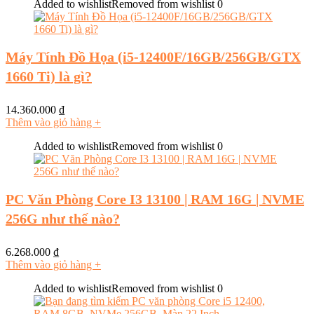
Added to wishlist
Removed from wishlist
0
Máy Tính Đồ Họa (i5-12400F/16GB/256GB/GTX
1660 Ti) là gì?
14.360.000
₫
Thêm vào giỏ hàng
+
Added to wishlist
Removed from wishlist
0
PC Văn Phòng Core I3 13100 | RAM 16G | NVME
256G như thế nào?
6.268.000
₫
Thêm vào giỏ hàng
+
Added to wishlist
Removed from wishlist
0