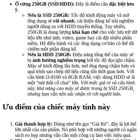
Ổ cứng 250GB (SSD/HDD):
Đây là điểm cần
đặc biệt lưu
ý
.
Nếu là SSD 250GB:
Tốc độ khởi động máy và mở
ứng dụng sẽ
rất nhanh
, cải thiện đáng kể trải nghiệm
người dùng so với HDD truyền thống. Tuy nhiên,
250GB là dung lượng
khá hạn chế
cho việc lưu trữ dữ
liệu lớn như ảnh, video, game hay cài đặt nhiều phần
mềm. Hệ điều hành và các ứng dụng cơ bản có thể đã
chiếm một phần đáng kể.
Nếu là HDD 250GB:
Hiệu năng tổng thể của máy sẽ
bị
ảnh hưởng nghiêm trọng
bởi tốc độ đọc/ghi chậm.
Máy sẽ khởi động lâu hơn, mở ứng dụng chậm hơn và
quá trình sao chép dữ liệu cũng tốn thời gian hơn. Với
cấu hình i3-8100 và 8GB RAM, việc dùng HDD sẽ là
một “nút thắt cổ chai” lớn.
Với mức giá rẻ và cấu hình
này, khả năng cao máy sẽ được trang bị SSD 250GB,
nhưng bạn vẫn nên xác nhận rõ với người bán.
Ưu điểm của chiếc máy tính này
Giá thành hợp lý:
Đúng như tên gọi “Giá Rẻ”, đây là lợi thế
lớn nhất của sản phẩm. Nó phù hợp với những người có ngân
sách eo hẹp nhưng vẫn cần một công cụ làm việc hiệu quả.