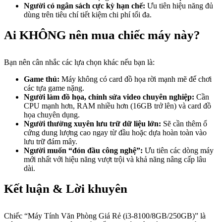
Người có ngân sách cực kỳ hạn chế:
Ưu tiên hiệu năng đủ
dùng trên tiêu chí tiết kiệm chi phí tối đa.
Ai KHÔNG nên mua chiếc máy này?
Bạn nên cân nhắc các lựa chọn khác nếu bạn là:
Game thủ:
Máy không có card đồ họa rời mạnh mẽ để chơi
các tựa game nặng.
Người làm đồ họa, chỉnh sửa video chuyên nghiệp:
Cần
CPU mạnh hơn, RAM nhiều hơn (16GB trở lên) và card đồ
họa chuyên dụng.
Người thường xuyên lưu trữ dữ liệu lớn:
Sẽ cần thêm ổ
cứng dung lượng cao ngay từ đầu hoặc dựa hoàn toàn vào
lưu trữ đám mây.
Người muốn “đón đầu công nghệ”:
Ưu tiên các dòng máy
mới nhất với hiệu năng vượt trội và khả năng nâng cấp lâu
dài.
Kết luận & Lời khuyên
Chiếc “Máy Tính Văn Phòng Giá Rẻ (i3-8100/8GB/250GB)” là