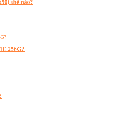
50) thế nào?
VME 256G?
?