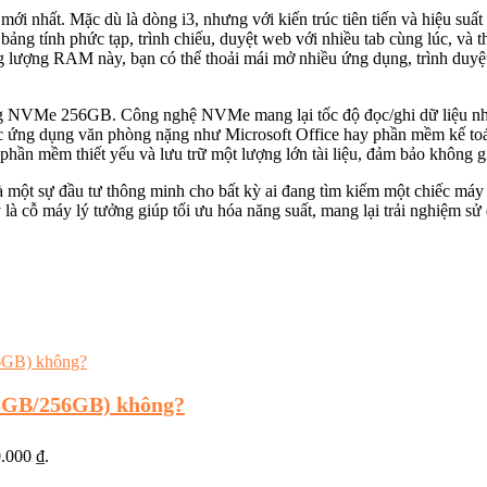
3 mới nhất. Mặc dù là dòng i3, nhưng với kiến trúc tiên tiến và hiệu su
 bảng tính phức tạp, trình chiếu, duyệt web với nhiều tab cùng lúc, và
g lượng RAM này, bạn có thể thoải mái mở nhiều ứng dụng, trình duyệ
ứng NVMe 256GB. Công nghệ NVMe mang lại tốc độ đọc/ghi dữ liệu nh
ác ứng dụng văn phòng nặng như Microsoft Office hay phần mềm kế toán 
hần mềm thiết yếu và lưu trữ một lượng lớn tài liệu, đảm bảo không g
 sự đầu tư thông minh cho bất kỳ ai đang tìm kiếm một chiếc máy tí
 là cỗ máy lý tưởng giúp tối ưu hóa năng suất, mang lại trải nghiệm s
8GB/256GB) không?
0.000 ₫.