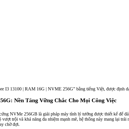
 Core I3 13100 | RAM 16G | NVME 256G” bằng tiếng Việt, được định
256G: Nền Tảng Vững Chắc Cho Mọi Công Việc
ng NVMe 256GB là giải pháp máy tính lý tưởng được thiết kế để đáp
ộ vượt trội và khả năng đa nhiệm mạnh mẽ, hệ thống này mang lại trải
ay chờ đợi.