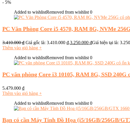
- 5%
Added to wishlist
Removed from wishlist
0
PC Văn Phòng Core i5 4570, RAM 8G, NVMe 256G
3.410.000
₫
Giá gốc là: 3.410.000 ₫.
3.250.000
₫
Giá hiện tại là: 3.25
Thêm vào giỏ hàng
+
Added to wishlist
Removed from wishlist
0
PC văn phòng Core i3 10105, RAM 8G, SSD 240G 
5.479.000
₫
Thêm vào giỏ hàng
+
Added to wishlist
Removed from wishlist
0
Bạn có cần Máy Tính Đồ Họa (i5/16GB/256GB/GTX