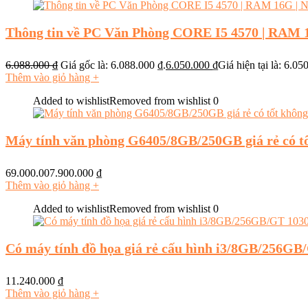
Thông tin về PC Văn Phòng CORE I5 4570 | RAM 
6.088.000
₫
Giá gốc là: 6.088.000 ₫.
6.050.000
₫
Giá hiện tại là: 6.05
Thêm vào giỏ hàng
+
Added to wishlist
Removed from wishlist
0
Máy tính văn phòng G6405/8GB/250GB giá rẻ có t
69.000.007.900.000
₫
Thêm vào giỏ hàng
+
Added to wishlist
Removed from wishlist
0
Có máy tính đồ họa giá rẻ cấu hình i3/8GB/256GB
11.240.000
₫
Thêm vào giỏ hàng
+