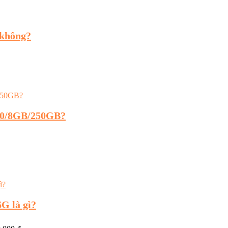
 không?
2100/8GB/250GB?
G là gì?