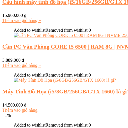
Cấu hình máy tính đồ họa (i5/16GB/256GB/GTX 16
15.900.000
₫
Thêm vào giỏ hàng
+
Added to wishlist
Removed from wishlist
0
Cần PC Văn Phòng CORE I5 6500 | RAM 8G | N
3.889.000
₫
Thêm vào giỏ hàng
+
Added to wishlist
Removed from wishlist
0
Máy Tính Đồ Họa (i5/8GB/256GB/GTX 1660) là gì
14.500.000
₫
Thêm vào giỏ hàng
+
- 1%
Added to wishlist
Removed from wishlist
0