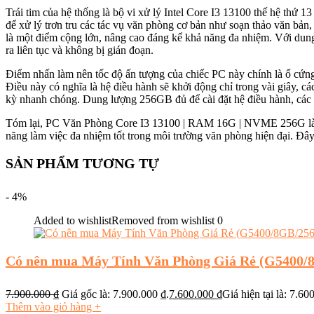
Trái tim của hệ thống là bộ vi xử lý Intel Core I3 13100 thế hệ thứ 1
để xử lý trơn tru các tác vụ văn phòng cơ bản như soạn thảo văn bản,
là một điểm cộng lớn, nâng cao đáng kể khả năng đa nhiệm. Với dun
ra liên tục và không bị gián đoạn.
Điểm nhấn làm nên tốc độ ấn tượng của chiếc PC này chính là ổ c
Điều này có nghĩa là hệ điều hành sẽ khởi động chỉ trong vài giây, c
kỳ nhanh chóng. Dung lượng 256GB đủ để cài đặt hệ điều hành, các p
Tóm lại, PC Văn Phòng Core I3 13100 | RAM 16G | NVME 256G là một
năng làm việc đa nhiệm tốt trong môi trường văn phòng hiện đại. Đây
SẢN PHẨM TƯƠNG TỰ
- 4%
Added to wishlist
Removed from wishlist
0
Có nên mua Máy Tính Văn Phòng Giá Rẻ (G5400/
7.900.000
₫
Giá gốc là: 7.900.000 ₫.
7.600.000
₫
Giá hiện tại là: 7.60
Thêm vào giỏ hàng
+