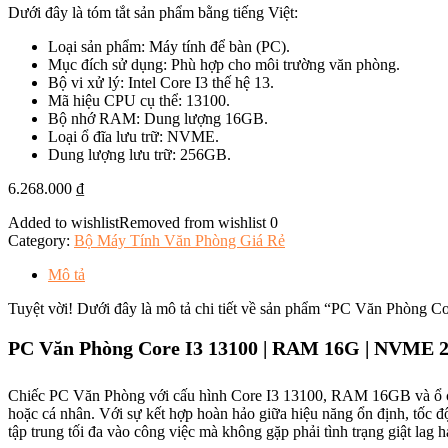
Dưới đây là tóm tắt sản phẩm bằng tiếng Việt:
Loại sản phẩm: Máy tính để bàn (PC).
Mục đích sử dụng: Phù hợp cho môi trường văn phòng.
Bộ vi xử lý: Intel Core I3 thế hệ 13.
Mã hiệu CPU cụ thể: 13100.
Bộ nhớ RAM: Dung lượng 16GB.
Loại ổ đĩa lưu trữ: NVME.
Dung lượng lưu trữ: 256GB.
6.268.000
₫
Added to wishlist
Removed from wishlist
0
Category:
Bộ Máy Tính Văn Phòng Giá Rẻ
Mô tả
Tuyệt vời! Dưới đây là mô tả chi tiết về sản phẩm “PC Văn Phòng
PC Văn Phòng Core I3 13100 | RAM 16G | NVME 
Chiếc PC Văn Phòng với cấu hình Core I3 13100, RAM 16GB và ổ cứ
hoặc cá nhân. Với sự kết hợp hoàn hảo giữa hiệu năng ổn định, tốc đ
tập trung tối đa vào công việc mà không gặp phải tình trạng giật lag h