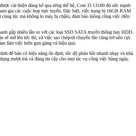
ất được cải thiện đáng kể qua từng thế hệ, Core I3 13100 đủ sức mạnh
 tham gia các cuộc họp trực tuyến. Đặc biệt, việc trang bị 16GB RAM
t cùng lúc mà không lo máy bị chậm, đảm bảo luồng công việc diễn
anh gấp nhiều lần so với các loại SSD SATA truyền thống hay HDD.
sẽ mở lên tức thì, và việc sao chép/di chuyển file cũng trở nên cực
ian làm việc luôn gọn gàng và hiệu quả.
nh để bàn có hiệu năng ổn định, tốc độ phản hồi nhanh nhạy và khả
ử dụng mượt mà và đáng tin cậy cho mọi tác vụ công việc hàng ngày.