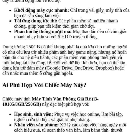
đây là điểm cộng lớn về tốc độ:
Khởi động máy cực nhanh:
Chỉ trong vài giây, máy tính của
bạn đã sẵn sàng làm việc.
Tải ứng dụng tức thì:
Các phần mềm sẽ mở lên nhanh
chóng, giúp bạn tiết kiệm thời gian chờ đợi.
Phản hồi hệ thống mượt mà:
Mọi thao tác đều có cảm giác
nhanh nhạy hơn so với ổ HDD truyền thống.
Dung lượng 250GB có thể không phải là quá lớn cho những người
có nhu cầu lưu trữ nhiều phim ảnh hay game nặng, nhưng nó hoàn
toàn đủ cho hệ điều hành, các phần mềm văn phòng thiết yếu và
một lượng tài liệu đáng kể. Đối với dữ liệu lớn hơn, bạn có thể tận
dụng lưu trữ đám mây (Google Drive, OneDrive, Dropbox) hoặc
cân nhắc mua thêm ổ cứng gắn ngoài.
Ai Phù Hợp Với Chiếc Máy Này?
Chiếc máy tính
Máy Tính Văn Phòng Giá Rẻ (i3-
10105/8GB/250GB)
này đặc biệt phù hợp với:
Học sinh, sinh viên:
Phục vụ việc học online, làm bài tập,
nghiên cứu tài liệu, và giải trí nhẹ nhàng.
Nhân viên văn phòng:
Xử lý các công việc hàng ngày một
cách hiệu quả, từ soạn thảo văn bản, làm bảng tính, thuyết