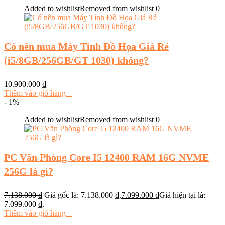
Added to wishlist
Removed from wishlist
0
Có nên mua Máy Tính Đồ Họa Giá Rẻ
(i5/8GB/256GB/GT 1030) không?
10.900.000
₫
Thêm vào giỏ hàng
+
- 1%
Added to wishlist
Removed from wishlist
0
PC Văn Phòng Core I5 12400 RAM 16G NVME
256G là gì?
7.138.000
₫
Giá gốc là: 7.138.000 ₫.
7.099.000
₫
Giá hiện tại là:
7.099.000 ₫.
Thêm vào giỏ hàng
+