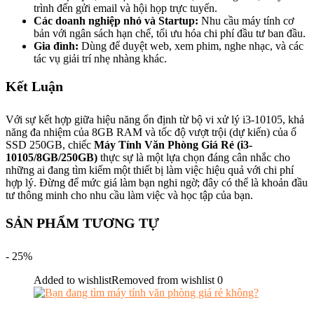
trình đến gửi email và hội họp trực tuyến.
Các doanh nghiệp nhỏ và Startup:
Nhu cầu máy tính cơ
bản với ngân sách hạn chế, tối ưu hóa chi phí đầu tư ban đầu.
Gia đình:
Dùng để duyệt web, xem phim, nghe nhạc, và các
tác vụ giải trí nhẹ nhàng khác.
Kết Luận
Với sự kết hợp giữa hiệu năng ổn định từ bộ vi xử lý i3-10105, khả
năng đa nhiệm của 8GB RAM và tốc độ vượt trội (dự kiến) của ổ
SSD 250GB, chiếc
Máy Tính Văn Phòng Giá Rẻ (i3-
10105/8GB/250GB)
thực sự là một lựa chọn đáng cân nhắc cho
những ai đang tìm kiếm một thiết bị làm việc hiệu quả với chi phí
hợp lý. Đừng để mức giá làm bạn nghi ngờ; đây có thể là khoản đầu
tư thông minh cho nhu cầu làm việc và học tập của bạn.
SẢN PHẨM TƯƠNG TỰ
- 25%
Added to wishlist
Removed from wishlist
0