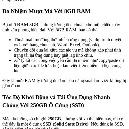
Đa Nhiệm Mượt Mà Với 8GB RAM
Bộ nhớ
RAM 8GB
là dung lượng tiêu chuẩn cho một chiếc máy
tính văn phòng hiện đại. Với 8GB RAM, bạn có thể:
Thoải mái mở đồng thời nhiều ứng dụng (ví dụ: trình duyệt
web với hàng chục tab, Word, Excel, Outlook).
Chuyển đổi qua lại giữa các tác vụ mà không gặp phải tình
trạng tải lại ứng dụng hay giật lag khó chịu.
Xử lý tốt các công việc yêu cầu đa nhiệm như copy/paste dữ
liệu giữa các file lớn, hoặc làm việc trên nhiều tài liệu cùng
lúc.
Đây là mức RAM lý tưởng để đảm bảo năng suất làm việc không bị
gián đoạn.
Tốc Độ Khởi Động và Tải Ứng Dụng Nhanh
Chóng Với 250GB Ổ Cứng (SSD)
Mặc dù thông số chỉ ghi
250GB
, nhưng với xu thế hiện nay, rất có
thể đây là một ổ cứng
SSD (Solid State Drive)
. Nếu đúng là SSD,