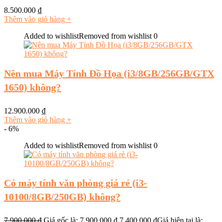
8.500.000
₫
Thêm vào giỏ hàng
+
Added to wishlist
Removed from wishlist
0
Nên mua Máy Tính Đồ Họa (i3/8GB/256GB/GTX
1650) không?
12.900.000
₫
Thêm vào giỏ hàng
+
- 6%
Added to wishlist
Removed from wishlist
0
Có máy tính văn phòng giá rẻ (i3-
10100/8GB/250GB) không?
7.900.000
₫
Giá gốc là: 7.900.000 ₫.
7.400.000
₫
Giá hiện tại là: