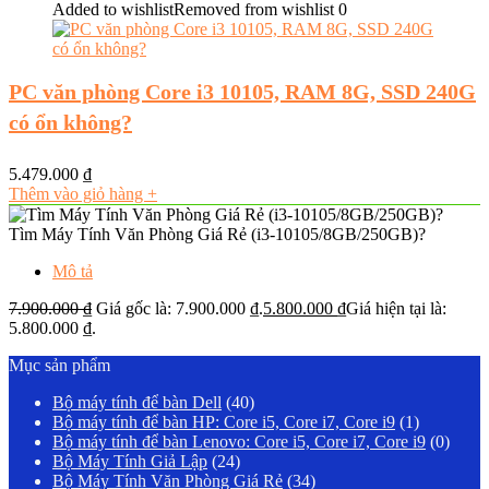
Added to wishlist
Removed from wishlist
0
PC văn phòng Core i3 10105, RAM 8G, SSD 240G
có ổn không?
5.479.000
₫
Thêm vào giỏ hàng
+
Tìm Máy Tính Văn Phòng Giá Rẻ (i3-10105/8GB/250GB)?
Mô tả
7.900.000
₫
Giá gốc là: 7.900.000 ₫.
5.800.000
₫
Giá hiện tại là:
5.800.000 ₫.
Mục sản phẩm
Bộ máy tính để bàn Dell
(40)
Bộ máy tính để bàn HP: Core i5, Core i7, Core i9
(1)
Bộ máy tính để bàn Lenovo: Core i5, Core i7, Core i9
(0)
Bộ Máy Tính Giả Lập
(24)
Bộ Máy Tính Văn Phòng Giá Rẻ
(34)