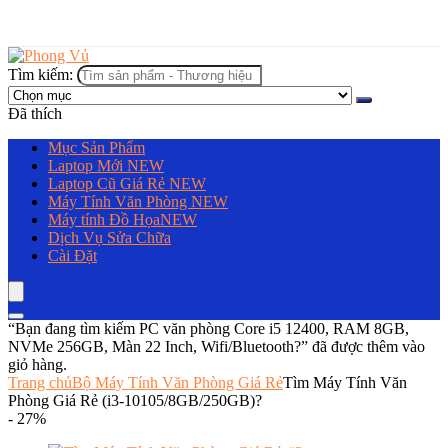
Tìm kiếm:
Đã thích
Mục Sản Phẩm
Laptop Mới
NEW
Laptop Cũ Giá Rẻ
NEW
Máy Tính Văn Phòng
NEW
Máy tính Đồ Họa
NEW
Dịch Vụ Sửa Chữa
Cài Đặt
“Bạn đang tìm kiếm PC văn phòng Core i5 12400, RAM 8GB,
NVMe 256GB, Màn 22 Inch, Wifi/Bluetooth?” đã được thêm vào
giỏ hàng.
Trang chủ
Bộ Máy Tính Văn Phòng Giá Rẻ
Tìm Máy Tính Văn
Phòng Giá Rẻ (i3-10105/8GB/250GB)?
- 27%