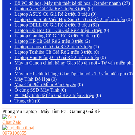
Bộ PC đồ họa, Máy tính thiết kế đồ họa , Render nhanh
(27)
Laptop Acer Cũ Giá Rẻ 2 triệu 3 triệu
(0)
Laptop ASUS Cũ Giá Rẻ 2 triệu 3 triệu
(0)
Laptop Cho Sinh Viên Học Sinh Cũ Giá Rẻ 2 triệu 3 triệu
(0)
Laptop DELL Cũ Giá Rẻ 2 triệu 3 triệu
(61)
Laptop Đồ Hoạ Cũ - Cũ Giá Rẻ 4 triệu 5 triệu
(0)
Laptop Gaming Cũ Giá Rẻ 3 triệu 5 triệu
(0)
Laptop HP Cũ Giá Rẻ 2 triệu 3 triệu
(2)
Laptop Lenovo Cũ Giá Rẻ 2 triệu 3 triệu
(1)
Laptop Toshiba Cũ Giá Rẻ 2 triệu 3 triệu
(0)
Laptop Văn Phòng Cũ Giá Rẻ 2 triệu 3 triệu
(0)
Máy in Canon chính hãng: Giao lắp tận nơi - Tư vấn miễn phí
(0)
Máy in HP chính hãng: Giao lắp tận nơi - Tư vấn miễn phí
(0)
Máy Tính Đồ Họa
(0)
Mua Cài Phần Mềm Bản Quyền
(0)
Ổ cứng SSD Máy Tính
(0)
PC-Máy tính để bàn Giá Rẻ 2 triệu 3 triệu
(0)
Trang chủ
(0)
Phong Vũ Laptop - Máy Tính Pc - Gaming Giá Rẻ
Chat Zalo
0979106855