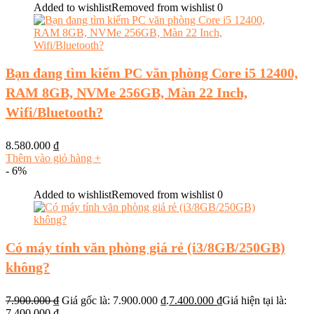
Added to wishlist
Removed from wishlist
0
Bạn đang tìm kiếm PC văn phòng Core i5 12400,
RAM 8GB, NVMe 256GB, Màn 22 Inch,
Wifi/Bluetooth?
8.580.000
₫
Thêm vào giỏ hàng
+
- 6%
Added to wishlist
Removed from wishlist
0
Có máy tính văn phòng giá rẻ (i3/8GB/250GB)
không?
7.900.000
₫
Giá gốc là: 7.900.000 ₫.
7.400.000
₫
Giá hiện tại là:
7.400.000 ₫.