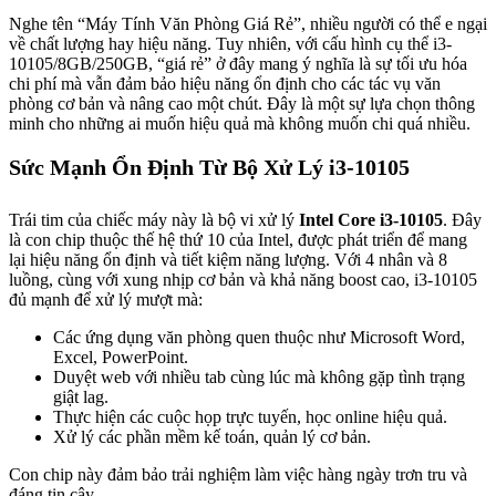
Nghe tên “Máy Tính Văn Phòng Giá Rẻ”, nhiều người có thể e ngại
về chất lượng hay hiệu năng. Tuy nhiên, với cấu hình cụ thể i3-
10105/8GB/250GB, “giá rẻ” ở đây mang ý nghĩa là sự tối ưu hóa
chi phí mà vẫn đảm bảo hiệu năng ổn định cho các tác vụ văn
phòng cơ bản và nâng cao một chút. Đây là một sự lựa chọn thông
minh cho những ai muốn hiệu quả mà không muốn chi quá nhiều.
Sức Mạnh Ổn Định Từ Bộ Xử Lý i3-10105
Trái tim của chiếc máy này là bộ vi xử lý
Intel Core i3-10105
. Đây
là con chip thuộc thế hệ thứ 10 của Intel, được phát triển để mang
lại hiệu năng ổn định và tiết kiệm năng lượng. Với 4 nhân và 8
luồng, cùng với xung nhịp cơ bản và khả năng boost cao, i3-10105
đủ mạnh để xử lý mượt mà:
Các ứng dụng văn phòng quen thuộc như Microsoft Word,
Excel, PowerPoint.
Duyệt web với nhiều tab cùng lúc mà không gặp tình trạng
giật lag.
Thực hiện các cuộc họp trực tuyến, học online hiệu quả.
Xử lý các phần mềm kế toán, quản lý cơ bản.
Con chip này đảm bảo trải nghiệm làm việc hàng ngày trơn tru và
đáng tin cậy.