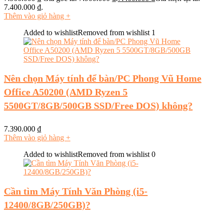
7.400.000 ₫.
Thêm vào giỏ hàng
+
Added to wishlist
Removed from wishlist
1
Nên chọn Máy tính để bàn/PC Phong Vũ Home
Office A50200 (AMD Ryzen 5
5500GT/8GB/500GB SSD/Free DOS) không?
7.390.000
₫
Thêm vào giỏ hàng
+
Added to wishlist
Removed from wishlist
0
Cần tìm Máy Tính Văn Phòng (i5-
12400/8GB/250GB)?