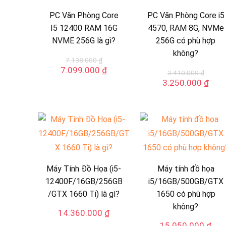
PC Văn Phòng Core
PC Văn Phòng Core i5
I5 12400 RAM 16G
4570, RAM 8G, NVMe
NVME 256G là gì?
256G có phù hợp
không?
7.138.000
₫
Giá
Giá
7.099.000
₫
3.410.000
₫
gốc
hiện
Giá
Giá
3.250.000
₫
là:
tại
gốc
hiện
7.138.000 ₫.
là:
là:
tại
7.099.000 ₫.
3.410.000 ₫.
là:
3.25
Máy Tính Đồ Họa (i5-
Máy tính đồ họa
12400F/16GB/256GB
i5/16GB/500GB/GTX
/GTX 1660 Ti) là gì?
1650 có phù hợp
không?
14.360.000
₫
15.050.000
₫