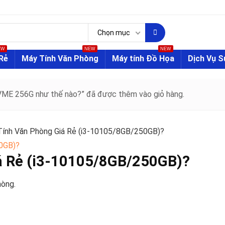
Chọn mục
EW
NEW
NEW
Rẻ
Máy Tính Văn Phòng
Máy tính Đồ Họa
Dịch Vụ 
VME 256G như thế nào?” đã được thêm vào giỏ hàng.
ính Văn Phòng Giá Rẻ (i3-10105/8GB/250GB)?
á Rẻ (i3-10105/8GB/250GB)?
hòng.