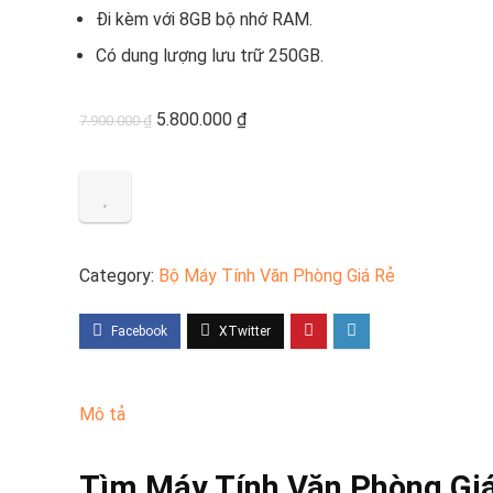
Đi kèm với 8GB bộ nhớ RAM.
Có dung lượng lưu trữ 250GB.
Giá
Giá
5.800.000
₫
7.900.000
₫
gốc
hiện
là:
tại
7.900.000 ₫.
là:
5.800.000 ₫.
Category:
Bộ Máy Tính Văn Phòng Giá Rẻ
Mô tả
Tìm Máy Tính Văn Phòng Gi