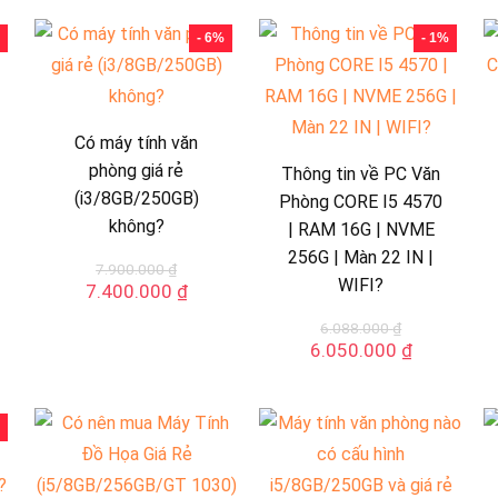
- 6%
- 1%
Có máy tính văn
phòng giá rẻ
Thông tin về PC Văn
(i3/8GB/250GB)
Phòng CORE I5 4570
không?
| RAM 16G | NVME
256G | Màn 22 IN |
7.900.000
₫
WIFI?
Giá
Giá
7.400.000
₫
gốc
hiện
6.088.000
₫
là:
tại
Giá
Giá
6.050.000
₫
7.900.000 ₫.
là:
gốc
hiện
7.400.000 ₫.
là:
tại
0.000 ₫.
6.088.000 ₫.
là:
6.050.000