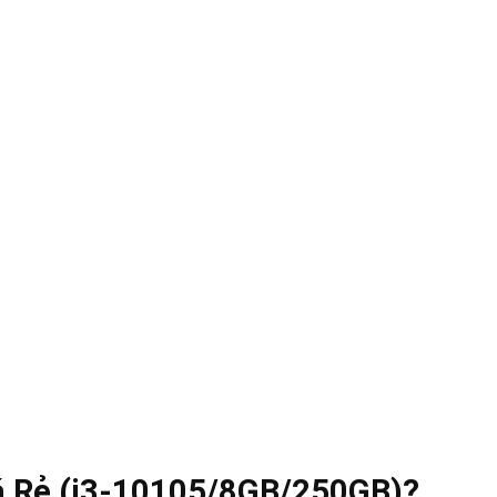
á Rẻ (i3-10105/8GB/250GB)?