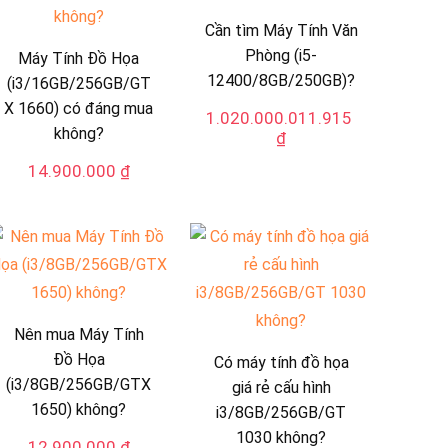
Cần tìm Máy Tính Văn
Phòng (i5-
Máy Tính Đồ Họa
12400/8GB/250GB)?
(i3/16GB/256GB/GT
X 1660) có đáng mua
1.020.000.011.915
không?
₫
14.900.000
₫
Nên mua Máy Tính
Đồ Họa
Có máy tính đồ họa
(i3/8GB/256GB/GTX
giá rẻ cấu hình
1650) không?
i3/8GB/256GB/GT
1030 không?
12.900.000
₫