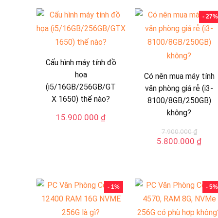
- 27%
Cấu hình máy tính đồ
họa
Có nên mua máy tính
(i5/16GB/256GB/GT
văn phòng giá rẻ (i3-
X 1650) thế nào?
8100/8GB/250GB)
không?
15.900.000
₫
7.900.000
₫
Giá
Giá
5.800.000
₫
gốc
hiện
là:
tại
7.900.000 ₫.
là:
5.80
- 1%
- 5%